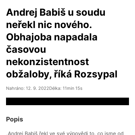
Andrej Babiš u soudu
neřekl nic nového.
Obhajoba napadala
časovou
nekonzistentnost
obžaloby, říká Rozsypal
Nahráno: 12. 9. 2022
Délka: 11min 15s
Video source not available
Popis
„Andrej Babiš řekl ve své výpovědi to, co jsme od