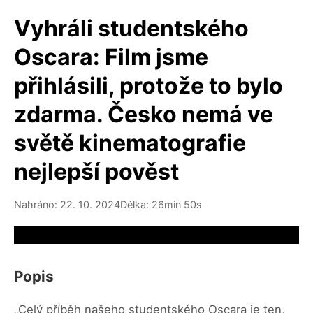
Vyhráli studentského
Oscara: Film jsme
přihlásili, protože to bylo
zdarma. Česko nemá ve
světě kinematografie
nejlepší pověst
Nahráno: 22. 10. 2024
Délka: 26min 50s
Video source not available
Popis
„Celý příběh našeho studentského Oscara je ten,