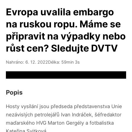
Evropa uvalila embargo
na ruskou ropu. Máme se
připravit na výpadky nebo
růst cen? Sledujte DVTV
Nahráno: 6. 12. 2022
Délka: 59min 3s
Video source not available
Popis
Hosty vysílání jsou předseda představenstva Unie
nezávislých petrolejářů Ivan Indráček, šéfredaktor
maďarského HVG Marton Gergély a fotbalistka
Kateřina Svitková.