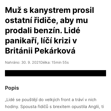
Muž s kanystrem prosil
ostatní řidiče, aby mu
prodali benzín. Lidé
panikaří, líčí krizi v
Británii Pekárková
Nahráno: 30. 9. 2021
Délka: 15min 55s
Video source not available
Popis
„Lidé se pouštějí do velkých front a tráví v nich
hodiny. Spousta řidičů s brexitem opustila Anglii, ti