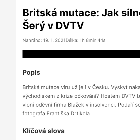
Britská mutace: Jak siln
Šerý v DVTV
Nahráno: 19. 1. 2021
Délka: 1h 8min 44s
Video source not available
Popis
Britská mutace viru už je i v Česku. Výskyt naka
východiskem z krize očkování? Hostem DVTV bu
vloni oděvní firma Blažek v insolvenci. Podaří 
fotografa Františka Drtikola.
Klíčová slova