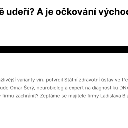
ě udeří? A je očkování výcho
žlivější varianty viru potvrdil Státní zdravotní ústav ve 
de Omar Šerý, neurobiolog a expert na diagnostiku DNA.
se firmu zachránit? Zeptáme se majitele firmy Ladislava B