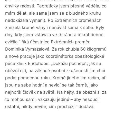
chvilky radosti. Teoreticky jsem přesně věděla, co
mám dělat, ale sama jsem se z bludného kruhu
nedokázala vymanit. Po Extrémních proměnách
zmizela kromě váhy i nenávist sama k sobě. Byly
dny, kdy jsem vstávala ve tři ráno a třikrát denně
cvičila,“ říká účastnice Extrémních proměn
Dominika Vymazalová. Za rok zhubla 60 kilogramů
a nově pracuje jako koordinátorka obezitologické
péče klinik Endohope. „Dokážu pochopit, jak se
obézní cítí, na základě osobní zkušenosti jim chci
podat pomocnou ruku. Kromě jiného jim radím, ať
jsou na sebe hodní a nevidí se tak černě, jako
nejhorší člověk na světě. Na hejty, že obézní si za
to mohou sami, vzkazuju jediné – aby nesoudili
ostatní, nikdy nevíte, čím prochází,“ dodává.