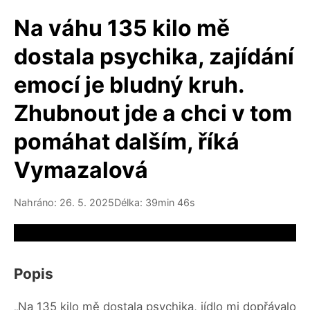
Na váhu 135 kilo mě
dostala psychika, zajídání
emocí je bludný kruh.
Zhubnout jde a chci v tom
pomáhat dalším, říká
Vymazalová
Nahráno: 26. 5. 2025
Délka: 39min 46s
Video source not available
Popis
„Na 135 kilo mě dostala psychika, jídlo mi dopřávalo