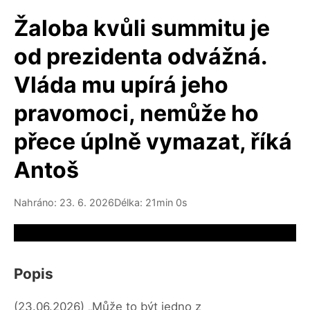
Žaloba kvůli summitu je
od prezidenta odvážná.
Vláda mu upírá jeho
pravomoci, nemůže ho
přece úplně vymazat, říká
Antoš
Nahráno: 23. 6. 2026
Délka: 21min 0s
Video source not available
Popis
(23.06.2026) „Může to být jedno z