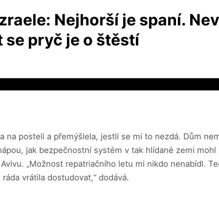
raele: Nejhorší je spaní. Nev
se pryč je o štěstí
la na posteli a přemýšlela, jestli se mi to nezdá. Dům ne
ápou, jak bezpečnostní systém v tak hlídané zemi mohl se
ivu. „Možnost repatriačního letu mi nikdo nenabídl. Teď 
ráda vrátila dostudovat,“ dodává.