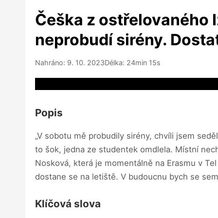
Češka z ostřelovaného Iz
neprobudí sirény. Dostat 
Nahráno: 9. 10. 2023
Délka: 24min 15s
Video source not available
Popis
„V sobotu mě probudily sirény, chvíli jsem sedě
to šok, jedna ze studentek omdlela. Místní nech
Nosková, která je momentálně na Erasmu v Tel Av
dostane se na letiště. V budoucnu bych se sem 
Klíčová slova