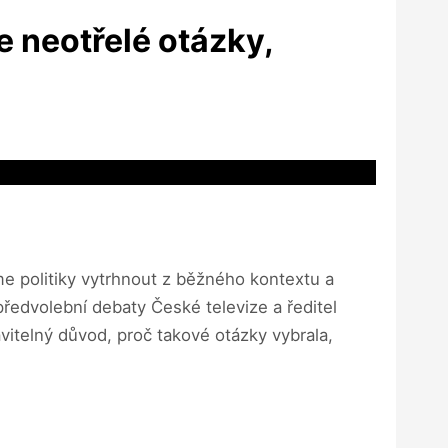
me neotřelé otázky,
e politiky vytrhnout z běžného kontextu a
 předvolební debaty České televize a ředitel
avitelný důvod, proč takové otázky vybrala,