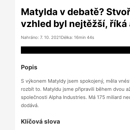
Matylda v debatě? Stvořil
vzhled byl nejtěžší, říká
Nahráno: 7. 10. 2021
Délka: 16min 44s
Video source not available
Popis
S výkonem Matyldy jsem spokojený, měla vnést 
rozbít to. Matyldu jsme připravili během dvou až
společnosti Alpha Industries. Má 175 miliard neu
dodává.
Klíčová slova