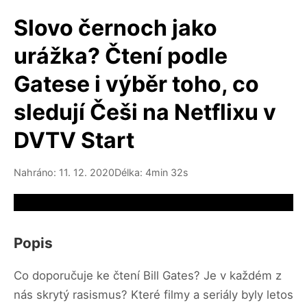
Slovo černoch jako
urážka? Čtení podle
Gatese i výběr toho, co
sledují Češi na Netflixu v
DVTV Start
Nahráno: 11. 12. 2020
Délka: 4min 32s
Video source not available
Popis
Co doporučuje ke čtení Bill Gates? Je v každém z
nás skrytý rasismus? Které filmy a seriály byly letos