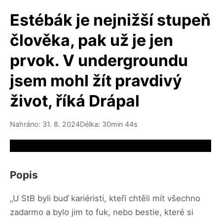
Estébák je nejnižší stupeň
člověka, pak už je jen
prvok. V undergroundu
jsem mohl žít pravdivý
život, říká Drápal
Nahráno: 31. 8. 2024
Délka: 30min 44s
Video source not available
Popis
„U StB byli buď kariéristi, kteří chtěli mít všechno
zadarmo a bylo jim to fuk, nebo bestie, které si