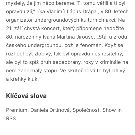
myslely, že jim něco bereme. Ti tomu věřili a ti byli
opravdu zlí,” říká Vladimír Lábus Drápal, v 80. letech
organizátor undergroundových kulturních akcí. Na
21. září chystá koncert, který připomene nedožité
80. narozeniny Ivana Martina Jirouse. „Stál u zrodu
českého undergroundu, což je fenomén. Když se
rozhodl být zlobivý, tak byl opravdu nesnesitelný,
ale byl to spíš druh sebeobrany, roky v kriminále na
něm zanechaly stopu. Ve skutečnosti to byl citlivý
a křehký kluk.”
Klíčová slova
Premium, Daniela Drtinová, Společnost, Show in
RSS