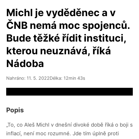
Michl je vyděděnec a v
ČNB nemá moc spojenců.
Bude těžké řídit instituci,
kterou neuznává, říká
Nádoba
Nahráno: 11. 5. 2022
Délka: 12min 43s
Video source not available
Popis
„To, co Aleš Michl v dnešní divoké době říká o boji s
inflací, není moc rozumné. Jde tím úplně proti