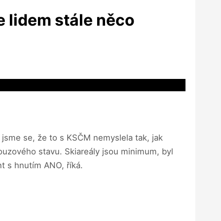
 lidem stále něco
i jsme se, že to s KSČM nemyslela tak, jak
nouzového stavu. Skiareály jsou minimum, byl
t s hnutím ANO, říká.