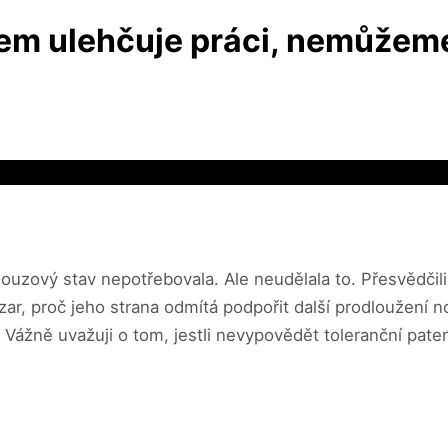
em ulehčuje práci, nemůžeme
nouzový stav nepotřebovala. Ale neudělala to. Přesvědčil
zar, proč jeho strana odmítá podpořit další prodloužení 
Vážně uvažuji o tom, jestli nevypovědět toleranční paten