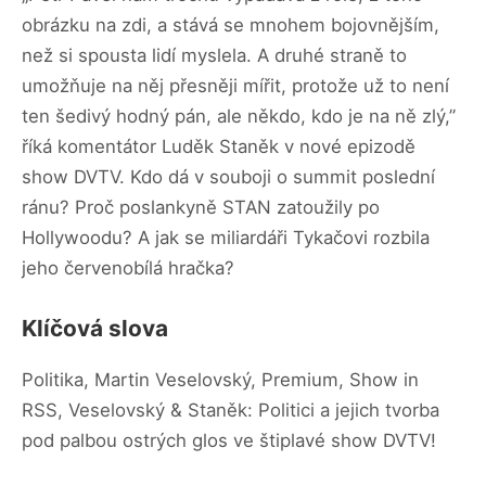
obrázku na zdi, a stává se mnohem bojovnějším,
než si spousta lidí myslela. A druhé straně to
umožňuje na něj přesněji mířit, protože už to není
ten šedivý hodný pán, ale někdo, kdo je na ně zlý,”
říká komentátor Luděk Staněk v nové epizodě
show DVTV. Kdo dá v souboji o summit poslední
ránu? Proč poslankyně STAN zatoužily po
Hollywoodu? A jak se miliardáři Tykačovi rozbila
jeho červenobílá hračka?
Klíčová slova
Politika, Martin Veselovský, Premium, Show in
RSS, Veselovský & Staněk: Politici a jejich tvorba
pod palbou ostrých glos ve štiplavé show DVTV!