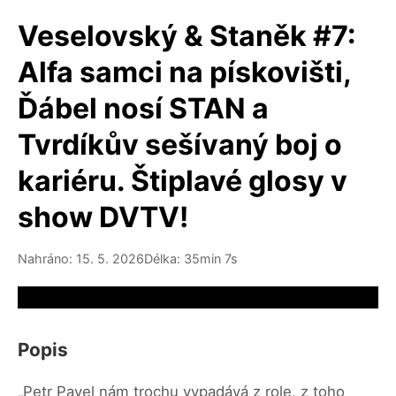
Veselovský & Staněk #7:
Alfa samci na pískovišti,
Ďábel nosí STAN a
Tvrdíkův sešívaný boj o
kariéru. Štiplavé glosy v
show DVTV!
Nahráno: 15. 5. 2026
Délka: 35min 7s
Video source not available
Popis
„Petr Pavel nám trochu vypadává z role, z toho