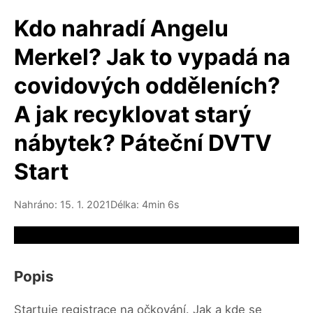
Kdo nahradí Angelu
Merkel? Jak to vypadá na
covidových odděleních?
A jak recyklovat starý
nábytek? Páteční DVTV
Start
Nahráno: 15. 1. 2021
Délka: 4min 6s
Video source not available
Popis
Startuje registrace na očkování. Jak a kde se