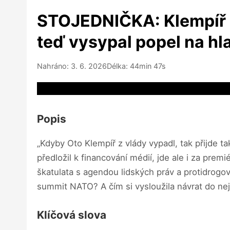
STOJEDNIČKA: Klempíř u
teď vysypal popel na hla
Nahráno: 3. 6. 2026
Délka: 44min 47s
Video source not available
Popis
„Kdyby Oto Klempíř z vlády vypadl, tak přijde ta
předložil k financování médií, jde ale i za pr
škatulata s agendou lidských práv a protidrogo
summit NATO? A čím si vysloužila návrat do ne
Klíčová slova