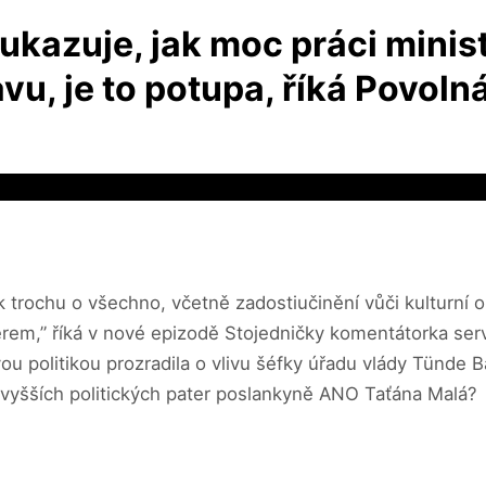
kazuje, jak moc práci minis
vu, je to potupa, říká Povoln
k trochu o všechno, včetně zadostiučinění vůči kulturní obc
emiérem,” říká v nové epizodě Stojedničky komentátorka 
vou politikou prozradila o vlivu šéfky úřadu vlády Tünde
jvyšších politických pater poslankyně ANO Taťána Malá?