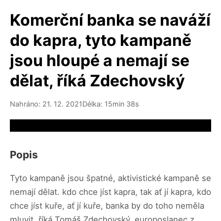
Komerční banka se naváží
do kapra, tyto kampaně
jsou hloupé a nemají se
dělat, říká Zdechovský
Nahráno: 21. 12. 2021
Délka: 15min 38s
Video source not available
Popis
Tyto kampaně jsou špatné, aktivistické kampaně se
nemají dělat. kdo chce jíst kapra, tak ať jí kapra, kdo
chce jíst kuře, ať jí kuře, banka by do toho neměla
mluvit, říká Tomáš Zdechovský, europoslanec z