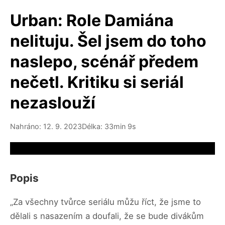
Urban: Role Damiána
nelituju. Šel jsem do toho
naslepo, scénář předem
nečetl. Kritiku si seriál
nezaslouží
Nahráno: 12. 9. 2023
Délka: 33min 9s
Video source not available
Popis
„Za všechny tvůrce seriálu můžu říct, že jsme to
dělali s nasazením a doufali, že se bude divákům