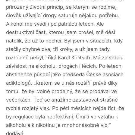
přirozený životní princip, se kterým se rodíme,
člověk užívající drogy saturuje nějakou potřebu.
Alkohol mě svádí i po patnácti letech. Ale
destruktivní část, kterou jsem prošel, mě děsí
natolik, že už to nechci. Byl jsem v situacích, kdy
stačily chybné dva, tři kroky, a už jsem tady
rozhodně nebyl,“ říká Karel Kolitsch. Má za sebou
závislost na alkoholu, drogách i lécích. Po letech
abstinence působí jako předseda České asociace
adiktologů. „Kratom se u nás rozšířil právě díky
tomu, že byl volně prodejný, že se prodával ve
večerkách. Teď se snažíme zastavovat strašně
rychle rozjetý vlak. Po pěti měsících nejde říct, že
by regulace byla neefektivní. Úmrtí ve vztahu k
alkoholu a k nikotinu je mnohonásobně víc,“
dodává.