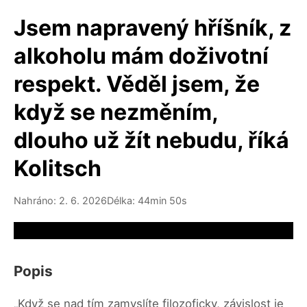
Jsem napravený hříšník, z
alkoholu mám doživotní
respekt. Věděl jsem, že
když se nezměním,
dlouho už žít nebudu, říká
Kolitsch
Nahráno: 2. 6. 2026
Délka: 44min 50s
Video source not available
Popis
„Když se nad tím zamyslíte filozoficky, závislost je