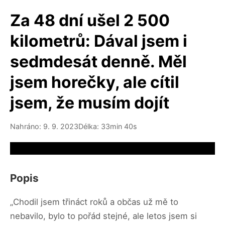
Za 48 dní ušel 2 500
kilometrů: Dával jsem i
sedmdesát denně. Měl
jsem horečky, ale cítil
jsem, že musím dojít
Nahráno: 9. 9. 2023
Délka: 33min 40s
Video source not available
Popis
„Chodil jsem třináct roků a občas už mě to
nebavilo, bylo to pořád stejné, ale letos jsem si