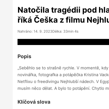
Natočila tragédii pod hl
říká Češka z filmu Nejh
Nahráno: 14. 9. 2023
Délka: 33min 4s
Video source not available
Popis
„Seběhlo se to strašně rychle. V momentě, kdy
novinářka, fotografka a potápěčka Kristina Va
Netflixu o freedivingu Nejhlubší nádech. V Egypt
musím něco dělat. A bylo to potápění. Chytlo mě
Klíčová slova