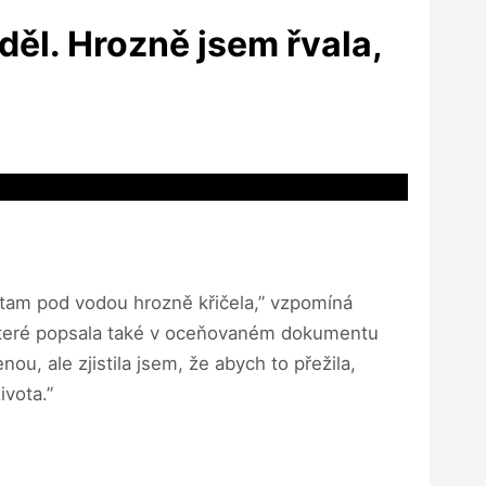
iděl. Hrozně jsem řvala,
 tam pod vodou hrozně křičela,” vzpomíná
 které popsala také v oceňovaném dokumentu
ou, ale zjistila jsem, že abych to přežila,
ivota.”