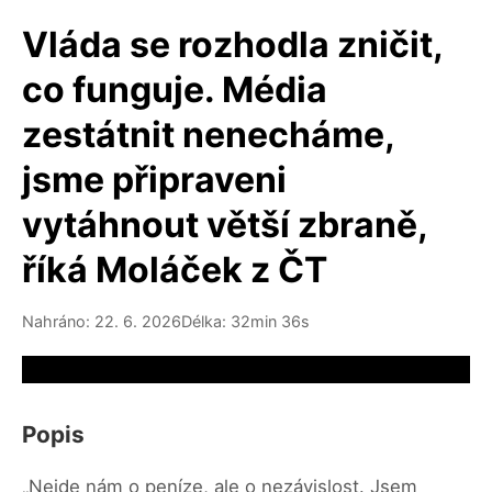
Vláda se rozhodla zničit,
co funguje. Média
zestátnit nenecháme,
jsme připraveni
vytáhnout větší zbraně,
říká Moláček z ČT
Nahráno: 22. 6. 2026
Délka: 32min 36s
Video source not available
Popis
„Nejde nám o peníze, ale o nezávislost. Jsem