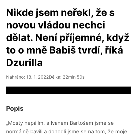
Nikde jsem neřekl, že s
novou vládou nechci
dělat. Není příjemné, když
to o mně Babiš tvrdí, říká
Dzurilla
Nahráno: 18. 1. 2022
Délka: 22min 50s
Video source not available
Popis
„Mosty nepálím, s Ivanem Bartošem jsme se
normálně bavili a dohodli jsme se na tom, že moje