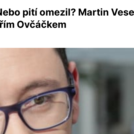
 Nebo pití omezil? Martin Ves
Jiřím Ovčáčkem