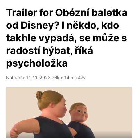
Trailer for Obézní baletka
od Disney? I někdo, kdo
takhle vypadá, se může s
radostí hýbat, říká
psycholožka
Nahráno: 11. 11. 2022
Délka: 14min 47s