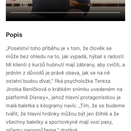
Popis
„Poselství toho příběhu je v tom, že člověk se
může bez ohledu na to, jak vypadá, hýbat s radostí.
Mí klienti z kurzů hubnutí mají zábrany, aby cvičili, a
jedním z důvodů je právě obava, jak se na ně
ostatní budou dívat,” říká psycholožka Tereza
Jirotka Beníčková o krátkém snímku uvedeném na
platformě Disney+, jehož hlavní protagonistkou je
malá baletka s kilogramy navíc. „Tím, že se budeme
tvářit, že hlavní hrdinky můžou být jen štíhlé a že
všechny baletky a sportovkyně mají vosí pasy,
ničemu nepomůžeme,” dodává.