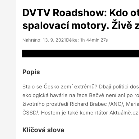
DVTV Roadshow: Kdo otrá
spalovací motory. Živě 
Nahráno: 13. 9. 2021
Délka: 1h 44min 27s
Video source not available
Popis
Stalo se Česko zemí extrémů? Dbají politici d
ekologická havárie na řece Bečvě není ani po 
životního prostředí Richard Brabec /ANO/, Mari
ČSSD/. Hostem je také komentátor Aktuálně.cz
Klíčová slova