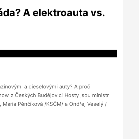
da? A elektroauta vs.
nzinovými a dieselovými auty? A proč
how z Českých Budějovic! Hosty jsou ministr
/, Maria Pěnčíková /KSČM/ a Ondřej Veselý /