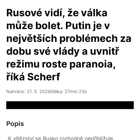
Rusové vidí, že válka
může bolet. Putin je v
největších problémech za
dobu své vlády a uvnitř
režimu roste paranoia,
říká Scherf
Nahráno: 21. 5. 2026
Délka: 27min 23s
Video source not available
Popis
„K vítězství se Rusko rozhodně nepřibližuje,