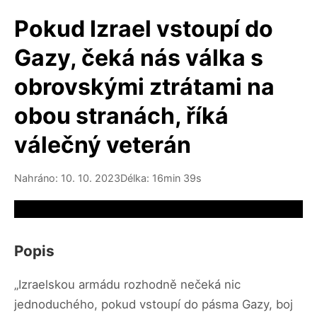
Pokud Izrael vstoupí do
Gazy, čeká nás válka s
obrovskými ztrátami na
obou stranách, říká
válečný veterán
Nahráno: 10. 10. 2023
Délka: 16min 39s
Video source not available
Popis
„Izraelskou armádu rozhodně nečeká nic
jednoduchého, pokud vstoupí do pásma Gazy, boj