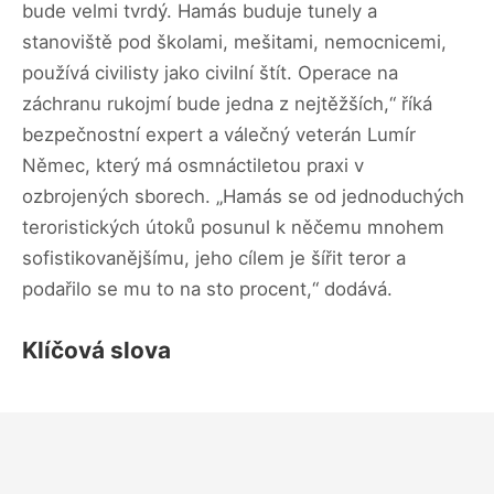
bude velmi tvrdý. Hamás buduje tunely a
stanoviště pod školami, mešitami, nemocnicemi,
používá civilisty jako civilní štít. Operace na
záchranu rukojmí bude jedna z nejtěžších,“ říká
bezpečnostní expert a válečný veterán Lumír
Němec, který má osmnáctiletou praxi v
ozbrojených sborech. „Hamás se od jednoduchých
teroristických útoků posunul k něčemu mnohem
sofistikovanějšímu, jeho cílem je šířit teror a
podařilo se mu to na sto procent,“ dodává.
Klíčová slova