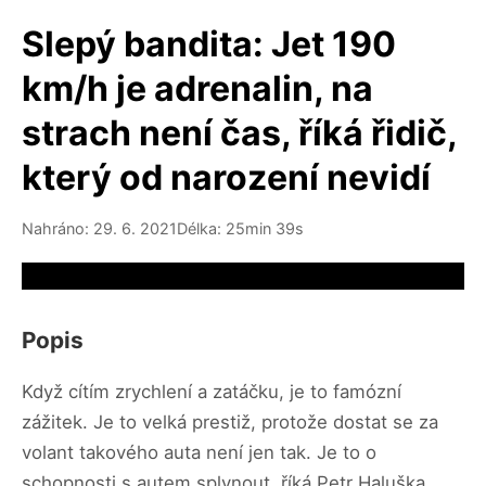
Slepý bandita: Jet 190
km/h je adrenalin, na
strach není čas, říká řidič,
který od narození nevidí
Nahráno: 29. 6. 2021
Délka: 25min 39s
Video source not available
Popis
Když cítím zrychlení a zatáčku, je to famózní
zážitek. Je to velká prestiž, protože dostat se za
volant takového auta není jen tak. Je to o
schopnosti s autem splynout, říká Petr Haluška,