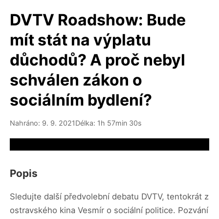
DVTV Roadshow: Bude
mít stát na výplatu
důchodů? A proč nebyl
schválen zákon o
sociálním bydlení?
Nahráno: 9. 9. 2021
Délka: 1h 57min 30s
Video source not available
Popis
Sledujte další předvolební debatu DVTV, tentokrát z
ostravského kina Vesmír o sociální politice. Pozvání