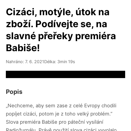
Cizáci, motýle, útok na
zboží. Podívejte se, na
slavné přeřeky premiéra
Babiše!
Nahráno: 7. 6. 2021
Délka: 3min 19s
Video source not available
Popis
„Nechceme, aby sem zase z celé Evropy chodili
popíjet cizáci, potom je z toho velký problém.”
Slova premiéra Babiše pro páteční vysílání
Radiožurnálu. Právě použití slova cizáci vyvolalo