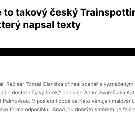
e to takový český Trainspotti
terý napsal texty
 čekal. Režisér Tomáš Dianiška přinesl scénář s vyznačený
ařilo dostat nějaký fórek,” popisuje Adam Svatoš aka K
 Palmovkou. V poslední době se Kato věnuje i malování. 
 jako forma odpočinku. Snad jdu dobrým směrem, je fajn 