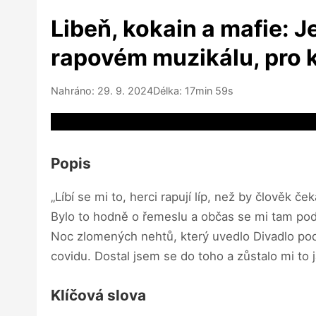
Libeň, kokain a mafie: J
rapovém muzikálu, pro k
Nahráno: 29. 9. 2024
Délka: 17min 59s
Video source not available
Popis
„Líbí se mi to, herci rapují líp, než by člověk
Bylo to hodně o řemeslu a občas se mi tam pod
Noc zlomených nehtů, který uvedlo Divadlo pod
covidu. Dostal jsem se do toho a zůstalo mi to
Klíčová slova