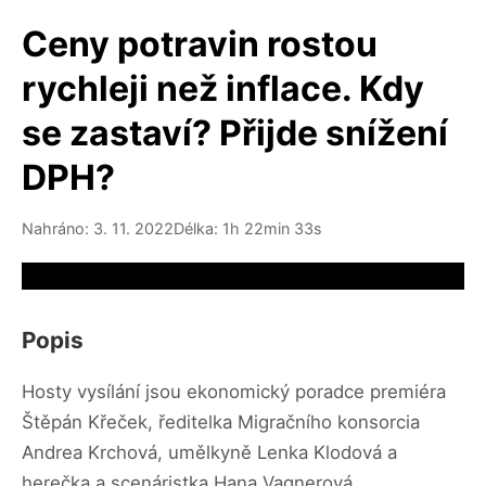
Ceny potravin rostou
rychleji než inflace. Kdy
se zastaví? Přijde snížení
DPH?
Nahráno: 3. 11. 2022
Délka: 1h 22min 33s
Video source not available
Popis
Hosty vysílání jsou ekonomický poradce premiéra
Štěpán Křeček, ředitelka Migračního konsorcia
Andrea Krchová, umělkyně Lenka Klodová a
herečka a scenáristka Hana Vagnerová.