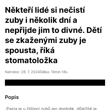
Někteří lidé si nečistí
zuby i několik dní a
nepřijde jim to divné. Dětí
se zkaženými zuby je
spousta, říká
stomatoložka
Nahráno: 28. 7. 2024
Délka: 19min 18s
Video source not available
Popis
„Pasta je u čištení zubů jen doplněk, důležité je