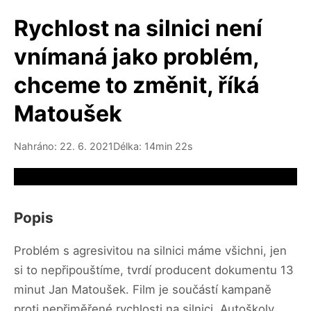
Rychlost na silnici není
vnímaná jako problém,
chceme to změnit, říká
Matoušek
Nahráno: 22. 6. 2021
Délka: 14min 22s
Video source not available
Popis
Problém s agresivitou na silnici máme všichni, jen
si to nepřipouštíme, tvrdí producent dokumentu 13
minut Jan Matoušek. Film je součástí kampaně
proti nepřiměřené rychlosti na silnici. Autoškoly