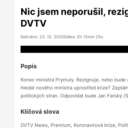
Nic jsem neporušil, rez
DVTV
Nahráno: 23. 10. 2020
Délka: 2h 15min 25s
Video source not available
Popis
Konec ministra Prymuly. Rezignuje, nebo bude od
hledat nového ministra uprostřed krize? Zeptá
politických stran. Odpovídat bude Jan Farský /
Klíčová slova
DVTV News, Premium, Koronavirová krize, Polit