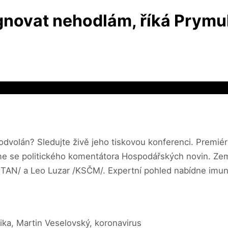
ignovat nehodlám, říká Prymul
volán? Sledujte živě jeho tiskovou konferenci. Premiér B
me se politického komentátora Hospodářských novin. Zem
STAN/ a Leo Luzar /KSČM/. Expertní pohled nabídne imuno
ika, Martin Veselovský, koronavirus