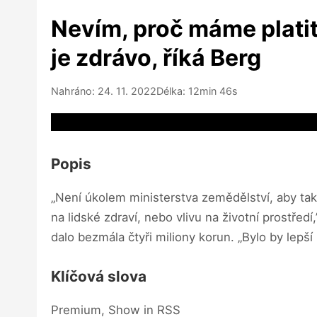
Nevím, proč máme platit
je zdrávo, říká Berg
Nahráno: 24. 11. 2022
Délka: 12min 46s
Video source not available
Popis
„Není úkolem ministerstva zemědělství, aby tak
na lidské zdraví, nebo vlivu na životní prostře
dalo bezmála čtyři miliony korun. „Bylo by le
Klíčová slova
Premium, Show in RSS