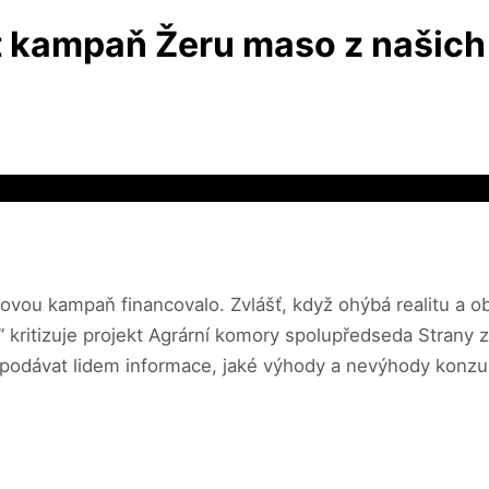
 kampaň Žeru maso z našich 
ovou kampaň financovalo. Zvlášť, když ohýbá realitu a ob
dí,” kritizuje projekt Agrární komory spolupředseda Stran
pší podávat lidem informace, jaké výhody a nevýhody kon