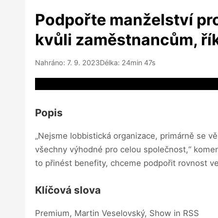
Podpořte manželství pro 
kvůli zaměstnancům, ří
Nahráno: 7. 9. 2023
Délka: 24min 47s
Video source not available
Popis
„Nejsme lobbistická organizace, primárně se v
všechny výhodné pro celou společnost,“ komentu
to přinést benefity, chceme podpořit rovnost ve
Klíčová slova
Premium, Martin Veselovský, Show in RSS