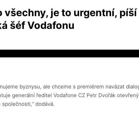
všechny, je to urgentní, píší 
ká šéf Vodafonu
ěnujeme byznysu, ale chceme s premiérem navázat dialog,
je generální ředitel Vodafone CZ Petr Dvořák otevřený do
 společnosti,“ dodává.