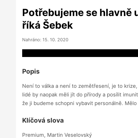
Potřebujeme se hlavně uk
říká Šebek
Nahráno: 15. 10. 2020
Video source not available
Popis
Není to válka a není to zemětřesení, je to krize
lidé by naopak měli jít do přírody a posílit im
že ji budeme schopni vybavit personálně. Mělo b
Klíčová slova
Premium, Martin Veselovský