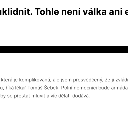
lidnit. Tohle není válka ani
, která je komplikovaná, ale jsem přesvědčený, že ji zvlád
unitu, říká lékař Tomáš Šebek. Polní nemocnici bude armá
y se přestat mluvit a víc dělat, dodává.