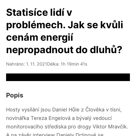
Statisíce lidí v
problémech. Jak se kvůli
cenám energií
nepropadnout do dluhů?
Nahráno: 1. 11. 2021
Délka: 1h 19min 41s
Video source not available
Popis
Hosty vysílání jsou Daniel Hůle z Člověka v tísni,
novinářka Tereza Engelová a bývalý vedoucí
monitorovacího střediska pro drogy Viktor Mravčík.
A na závěr interview Daniely Drtinové se