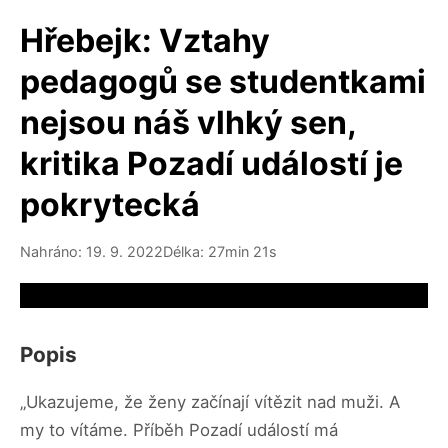
Hřebejk: Vztahy
pedagogů se studentkami
nejsou náš vlhký sen,
kritika Pozadí událostí je
pokrytecká
Nahráno: 19. 9. 2022
Délka: 27min 21s
Video source not available
Popis
„Ukazujeme, že ženy začínají vítězit nad muži. A
my to vítáme. Příběh Pozadí událostí má