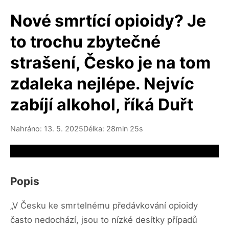
Nové smrtící opioidy? Je
to trochu zbytečné
strašení, Česko je na tom
zdaleka nejlépe. Nejvíc
zabíjí alkohol, říká Duřt
Nahráno: 13. 5. 2025
Délka: 28min 25s
Video source not available
Popis
„V Česku ke smrtelnému předávkování opioidy
často nedochází, jsou to nízké desítky případů