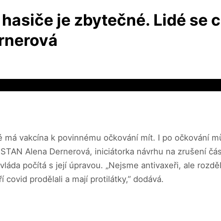
asiče je zbytečné. Lidé se cí
ernerová
eré má vakcína k povinnému očkování mít. I po očkování mů
u STAN Alena Dernerová, iniciátorka návrhu na zrušení čá
láda počítá s její úpravou. „Nejsme antivaxeři, ale rozd
 covid prodělali a mají protilátky,” dodává.