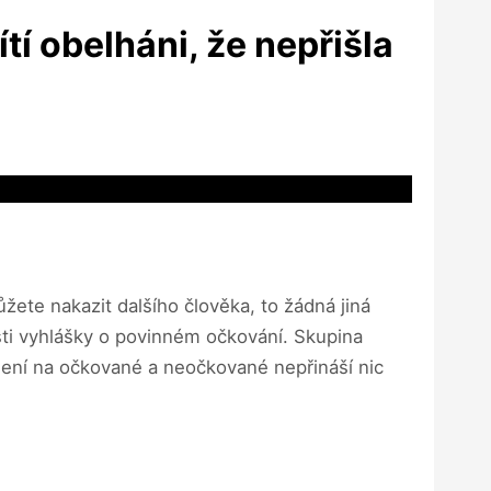
tí obelháni, že nepřišla
žete nakazit dalšího člověka, to žádná jiná
sti vyhlášky o povinném očkování. Skupina
ělení na očkované a neočkované nepřináší nic