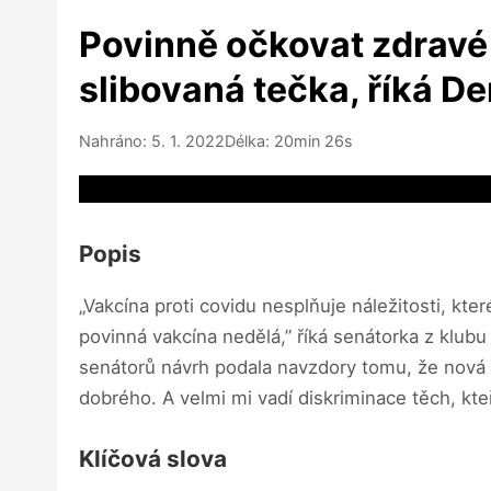
Povinně očkovat zdravé h
slibovaná tečka, říká D
Nahráno: 5. 1. 2022
Délka: 20min 26s
Video source not available
Popis
„Vakcína proti covidu nesplňuje náležitosti, kt
povinná vakcína nedělá,” říká senátorka z klub
senátorů návrh podala navzdory tomu, že nová v
dobrého. A velmi mi vadí diskriminace těch, kteří
Klíčová slova