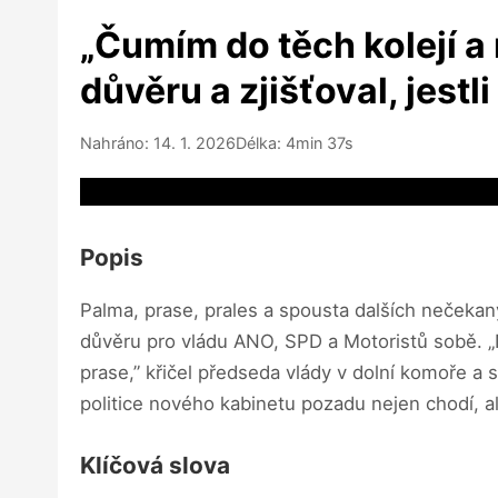
„Čumím do těch kolejí a 
důvěru a zjišťoval, jestl
Nahráno: 14. 1. 2026
Délka: 4min 37s
Video source not available
Popis
Palma, prase, prales a spousta dalších nečekan
důvěru pro vládu ANO, SPD a Motoristů sobě. „N
prase,” křičel předseda vlády v dolní komoře a s
politice nového kabinetu pozadu nejen chodí, al
Klíčová slova