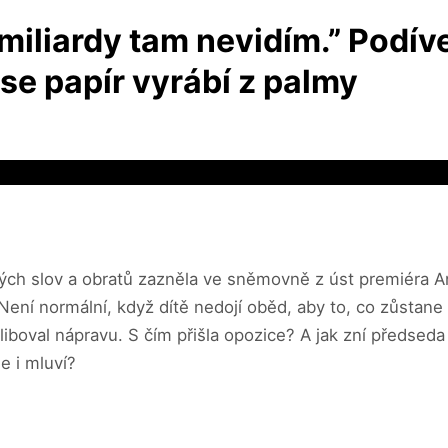
miliardy tam nevidím.” Podíve
i se papír vyrábí z palmy
ých slov a obratů zazněla ve sněmovně z úst premiéra A
ení normální, když dítě nedojí oběd, aby to, co zůstane 
liboval nápravu. S čím přišla opozice? A jak zní předseda
e i mluví?