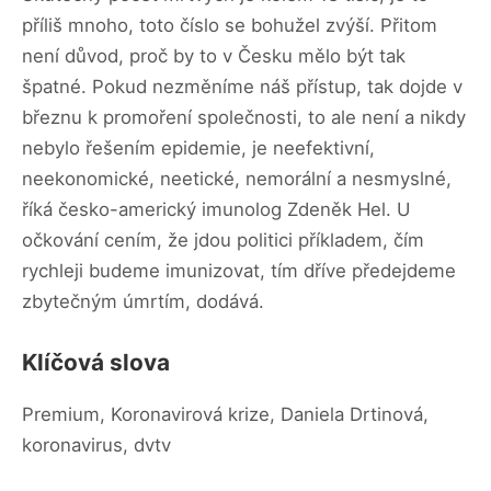
příliš mnoho, toto číslo se bohužel zvýší. Přitom
není důvod, proč by to v Česku mělo být tak
špatné. Pokud nezměníme náš přístup, tak dojde v
březnu k promoření společnosti, to ale není a nikdy
nebylo řešením epidemie, je neefektivní,
neekonomické, neetické, nemorální a nesmyslné,
říká česko-americký imunolog Zdeněk Hel. U
očkování cením, že jdou politici příkladem, čím
rychleji budeme imunizovat, tím dříve předejdeme
zbytečným úmrtím, dodává.
Klíčová slova
Premium, Koronavirová krize, Daniela Drtinová,
koronavirus, dvtv