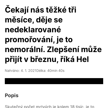
Čekají nás těžké tři
měsíce, děje se
nedeklarované
promořování, je to
nemorální. Zlepšení může
přijít v březnu, říká Hel
Nahráno: 4. 1. 2021
Délka: 40min 40s
Video source not available
Popis
Skutečný počet mrtvých je kolem 18 tisíc, je to