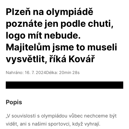
Plzeň na olympiádě
poznáte jen podle chuti,
logo mít nebude.
Majitelům jsme to museli
vysvětlit, říká Kovář
Nahráno: 16. 7. 2024
Délka: 20min 28s
Video source not available
Popis
„V souvislosti s olympiádou vůbec nechceme být
vidět, ani s našimi sportovci, když vyhrají.