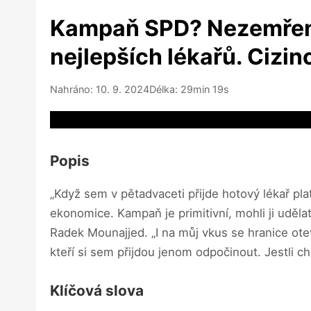
Kampaň SPD? Nezemřeme 
nejlepších lékařů. Cizi
Nahráno: 10. 9. 2024
Délka: 29min 19s
Video source not available
Popis
„Když sem v pětadvaceti přijde hotový lékař plat
ekonomice. Kampaň je primitivní, mohli ji uděla
Radek Mounajjed. „I na můj vkus se hranice otev
kteří si sem přijdou jenom odpočinout. Jestli
Klíčová slova