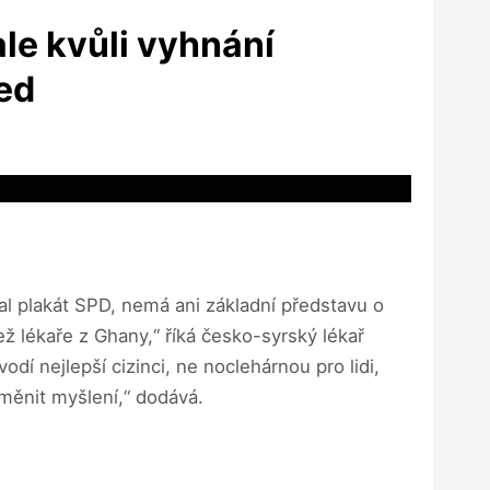
le kvůli vyhnání
jed
ělal plakát SPD, nemá ani základní představu o
ež lékaře z Ghany,“ říká česko-syrský lékař
í nejlepší cizinci, ne noclehárnou pro lidi,
měnit myšlení,“ dodává.