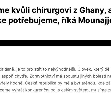
kvůli chirurgovi z Ghany, a
nce potřebujeme, říká Mounaj
it daně, je to pro stát to nejvýhodnější. Člověk, který d
t aspoň chytře. Zdravotnictví má spoustu jiných bolestí n
řely hodně. Česká republika by měla být arénou, kde závod
 chceme vyhrát konkurenční boj s celým světem, musíme z