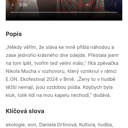
Popis
„Někdy věřím, že sláva ke mně přišla náhodou a
zase jednoho krásného dne odejde. Přestala jsem
na tom lpět, tvořím teď velmi málo,” říká zpěvačka
Nikola Mucha v rozhovoru, který vzniknul v rámci
E.ON. Ekofestival 2024 v Brně. „Ženy to v hudbě
těžší nemají, jsou ozdobou pódia. Kdybych byla
kluk, tolik lidí na mou kapelu nechodí,” dodává.
Klíčová slova
ekologie, eon, Daniela Drtinová, Kultura, hudba,