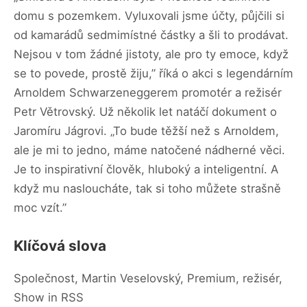
domu s pozemkem. Vyluxovali jsme účty, půjčili si
od kamarádů sedmimístné částky a šli to prodávat.
Nejsou v tom žádné jistoty, ale pro ty emoce, když
se to povede, prostě žiju,” říká o akci s legendárním
Arnoldem Schwarzeneggerem promotér a režisér
Petr Větrovský. Už několik let natáčí dokument o
Jaromíru Jágrovi. „To bude těžší než s Arnoldem,
ale je mi to jedno, máme natočené nádherné věci.
Je to inspirativní člověk, hluboký a inteligentní. A
když mu nasloucháte, tak si toho můžete strašně
moc vzít.”
Klíčová slova
Společnost, Martin Veselovský, Premium, režisér,
Show in RSS