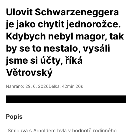
Ulovit Schwarzeneggera
je jako chytit jednorožce.
Kdybych nebyl magor, tak
by se to nestalo, vysáli
jsme si účty, říká
Větrovský
Nahráno: 29. 6. 2026
Délka: 42min 26s
Video source not available
Popis
„Smlouva s Arnoldem byla v hodnotě rodinného