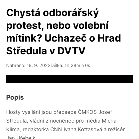
Chystá odborářský
protest, nebo volební
mítink? Uchazeč o Hrad
Středula v DVTV
Nahráno: 19. 9. 2022
Délka: 1h 28min 0s
Video source not available
Popis
Hosty vysílání jsou předseda ČMKOS Josef
Středula, vládní zmocněnec pro média Michal
Klíma, redaktorka CNN Ivana Kottasová a režisér
Jan Hřebejk.